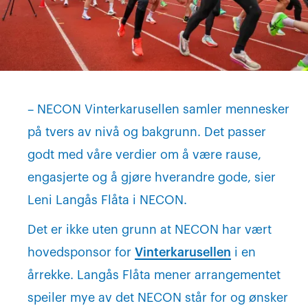
– NECON Vinterkarusellen samler mennesker
på tvers av nivå og bakgrunn. Det passer
godt med våre verdier om å være rause,
engasjerte og å gjøre hverandre gode, sier
Leni Langås Flåta i NECON.
Det er ikke uten grunn at NECON har vært
hovedsponsor for
Vinterkarusellen
i en
årrekke. Langås Flåta mener arrangementet
speiler mye av det NECON står for og ønsker