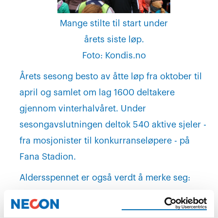
Mange stilte til start under
årets siste løp.
Foto: Kondis.no
Årets sesong besto av åtte løp fra oktober til
april og samlet om lag 1600 deltakere
gjennom vinterhalvåret. Under
sesongavslutningen deltok 540 aktive sjeler -
fra mosjonister til konkurranseløpere - på
Fana Stadion.
Aldersspennet er også verdt å merke seg:
Den eldste deltakeren var født i 1941, mens
den yngste var født i 2019.