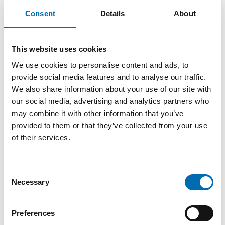
– Vinteren kan for mange være en periode
Consent
Details
About
med mindre aktivitet og færre møteplasser.
Da blir initiativ som skaper samhold, energi
This website uses cookies
og fellesskap ekstra verdifulle. Når
We use cookies to personalise content and ads, to
provide social media features and to analyse our traffic.
mennesker møtes, motiverer hverandre og
We also share information about your use of our site with
opplever tilhørighet, er det et godt eksempel
our social media, advertising and analytics partners who
på å gjøre hverandre gode i praksis. Det er
may combine it with other information that you’ve
provided to them or that they’ve collected from your use
noe vi er stolte av å bidra til.
of their services.
NECON ønsker også å takke Gneist for godt
Consent
Necessary
samarbeid og for å skape et arrangement
Selection
som år etter år samler så mange deltakere
Preferences
gjennom vinteren.